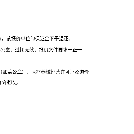
效，该报价单位的保证金不予退还。
办公室，
过期无效，报价文件要求
一正一
（加盖公章）、
医疗器械经营许可证
及询价
价函拒收。