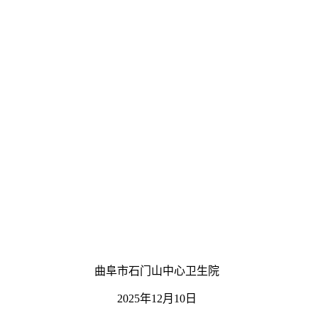
曲阜市石门山中心卫生院
202
5
年
12月10日