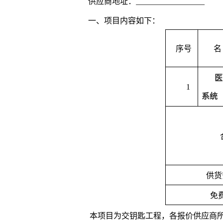
供应商地址：
一、项目内容如下：
序号
名
1
系统
供货
免
本项目为交钥匙工程，各报价供应商