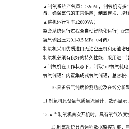
▲制氧系统产氧量：≥2m³/h，制氧机
备，确保氧气的正常供应；制氧模块、增
▲整机运行功率≤2800VA；
整套系统运行过程全自动智能化运行；配
氧气输出压力
0.1-0.5 MPa（可调）
制氧机采用优质进口无油空压机和无油增
制氧机必须有良好的持久性能，
采用进口
▲
制氧机在工作状态下，制取
1m³氧气耗电
氧气储罐：内置集成式氧气储罐，总容积
10.具备氧气纯度检测功能及在线分
11.制氧机具备氧气质量流量计，数码显
12.▲
当制氧机首次开机时，具有氧气浓度
13.制氧系统具备远程数据监控功能