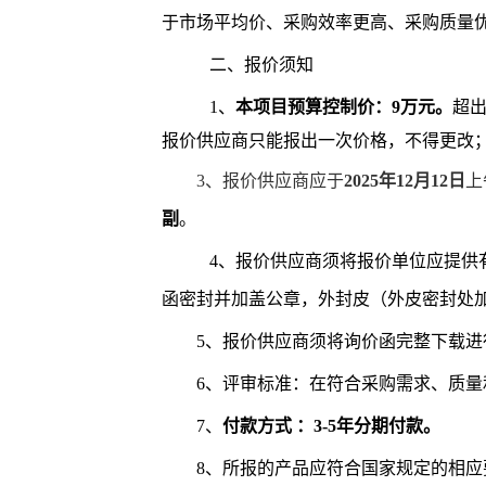
于市场平均价、采购效率更高、采购质量
二、报价须知
1、
本项目预算控制价：
9
万元。
超
报价供应商只能报出一次价格，不得更改
3、报价供应商应于
202
5
年
12月12
日
上
副
。
4、报价供应商须将报价单位应提供
函密封并加盖公章，外封皮（外皮密封处
5、报价供应商须将询价函完整下载进
6、评审标准：在符合采购需求、质
7、
付款方式
：
3-5年分期付款。
8、所报的产品应符合国家规定的相