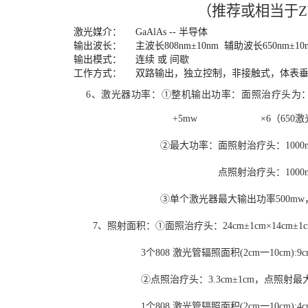
（推荐或相当于
Z
激光
媒介
：
GaAlAs
--
半导体
输出波长：
主波长
808nm±10nm 辅助波长650
输出模式：
连续
或
间歇
工作方式：
双路输出，独立控制，非接触式，体表
6、
激光器功率
：
①整机输出功率：
面照
治疗头为
+5mw
×
6
（
650
②
最大功率：
面照射
治疗头：
1000
点照射治疗头：
1000
③
单个激光器最大输出功率
500mw
7、
照射面积：
①面照治疗头
：
24
cm±
1
cm×
14
c
m
±
1
3个808 激光管辐照面积(2cm一10cm):9cm
②点照治疗头
：
3.3
cm±
1
cm，点照射最
1个808 激光管辐照面积(2cm一10cm):4cm