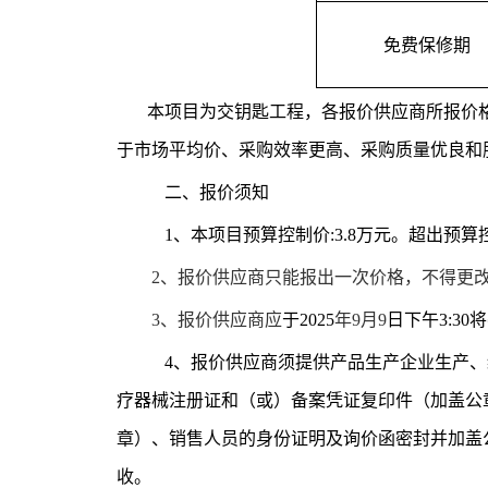
免费保修期
本项目为交钥匙工程，各报价供应商所报价
于市场平均价、采购效率更高、采购质量优良和
二、报价须知
1、本项目预算控制价
:3.8
万元。超出预算
2、
报价供应商只能报出一次价格，不得更
3、报价供应商应
于
202
5
年
9
月
9
日
下
午
3
:
3
0
将
4、报价供应商须提供产品生产企业生产
疗器械注册证和（或）备案凭证复印件（加盖公
章）、销售人员的身份证明及询价函密封并加盖
收。