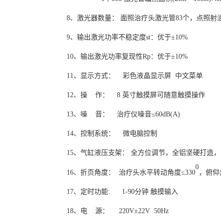
8
、激光器数量：
面照治疗头激光管
83
个，点照射
9、
输出
激光
功率不稳定度
st：优于
±10%
10
、
输出激光功率复现性
Rp：
优于
±10%
11
、
显示方式：
彩色液晶显示屏
中文菜单
12
、
操
作：
8
英寸
触摸屏
可随意触摸
操作
13
、
噪
音：
治疗仪噪音
≤
60dB(A)
1
4
、控制系统：
微电脑控制
1
5
、
气缸液压支架
：
全方位调节，全铝坚硬打造，
0
1
6
、折页角度：
治疗头水平转动角度
≤3
3
0
，俯仰
1
7
、定时功能
: 1-90分钟 触摸输入
1
8
、电
源：
2
2
0
V
±22
V
50Hz