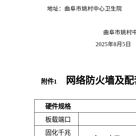
地址：
曲阜市姚村中心卫生院
曲阜市
姚村
2025
年
8
月
5
日
网络防火墙及配
附件
1
硬件规格
板载端口
固化千兆