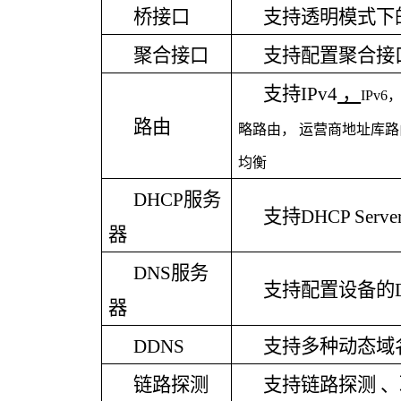
桥接口
支持透明模式下
聚合接口
支持配置聚合接
支持
IPv4
，
IPv
路由
略路由， 运营商地址库
均衡
DHCP服务
支持
DHCP Serv
器
DNS服务
支持配置设备的
器
DDNS
支持多种动态域
链路探测
支持链路探测
、