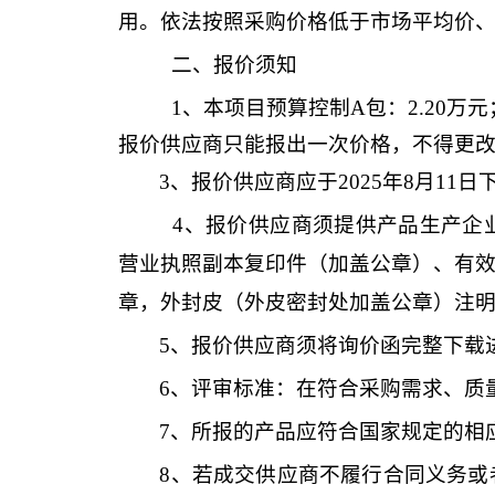
用。依法按照采购价格低于市场平均价
二、报价须知
1、本项目预算控制
A包：2.20万元
报价供应商只能报出一次价格，不得更
3、报价供应商应
于
2025
年
8
月
11
日
4、报价供应商须提供产品
生产企
营业执照副本复印件（加盖公章）
、
有
章，外封皮（外皮密封处加盖公章）注
5、报价供应商须将询价函完整下载
6、评审标准：在符合采购需求、质
7
、所报的产品应符合国家规定的相
8
、若成交供应商不履行合同义务或