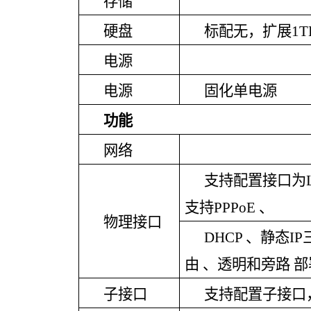
存储
硬盘
标配无，扩展
1T
电源
电源
固化单电源
功能
网络
支持配置接口为
支持PPPoE 、
物理接口
DHCP 、静态
由 、透明和旁路 
子接口
支持配置子接口