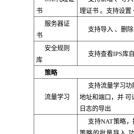
书
理证书 。支持设置
服务器证
支持导入
、删除
书
安全规则
支持查看
IPS
库
策略
支持流量学习功
流量学习
地址和端口，并 
日志的导出
支持
NAT策略，
策略的批量导入 功