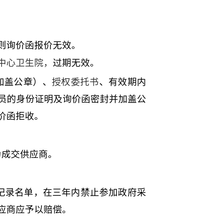
则询价函报价无效
。
中心卫生院
，
过期无效。
加盖公章）、
授权委托书
、有效期内
员的身份证明
及询价函密封并加盖公
价函拒收。
为成交供应商。
记录名单，在三年内禁止参加政府采
应商应予以赔偿。