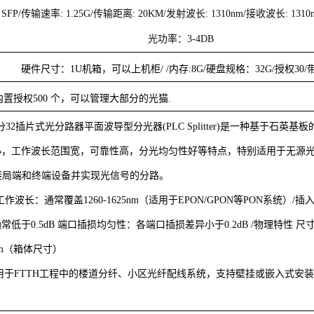
: SFP/传输速率: 1.25G/传输距离: 20KM/发射波长: 1310nm/接收波长: 13
光功率：3-4DB
硬件尺寸：
1U机箱，可以上机柜/ /内存:8G/硬盘规格：32G/授权30/
内置授权
500
个，可以管理大部分的光猫
.
2 1分32插片式光分路器平面波导型分光器(PLC Splitter)是一种基于石
，工作波长范围宽，可靠性高，分光均匀性好等特点，特别适用于无源光网络
连接局端和终端设备并实现光信号的分路。
/ 工作波长
：通常覆盖
1260-1625nm（适用于EPON/GPON等PON系统）/插
通常低于
0.5dB 端口插损均匀性
：各端口插损差异小于
0.2dB /物理特性 尺
40mm（箱体尺寸）
要用于FTTH工程中的楼道分纤、小区光纤配线系统，支持壁挂或嵌入式安