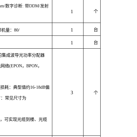
10nm/数字诊断: 带DDM/发射
1
个
1
台
带机量：80/
1
台
英基板的集成波导光功率分配器
(EPON，BPON，
入损耗
：典型值约
16-18dB
偏
3
个
寸
：常见尺寸为
装，可实现光缆到楼、光缆