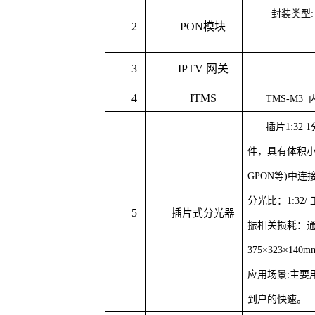
封装类型
2
PON
模块
3
IPTV
网关
4
ITMS
TMS-M3
插片
1:3
件，具有体积小
GPON等)中
分光比
：
1:32
5
插片式分光器
振相关损耗
：
375×323×1
应用场景
:主
到户的快速。