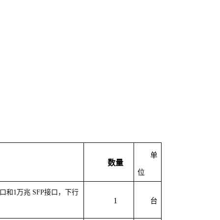
单
数量
位
电口和1万兆 SFP接口，下行
1
台