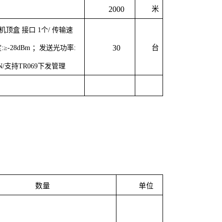
2000
米
机顶盒
接口
1
个
/
传输速
30
台
度
:
≥
-28dBm
；发送光功率
:
N/
支持
TR069
下发管理
数量
单位