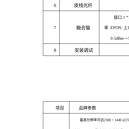
6
皮线光纤
接口
:1 
7
融合猫
率
:EPON:
上
0.5dBm~+
8
安装调试
项目
品牌参数
最高分辨率可达
2560 × 1440 @25