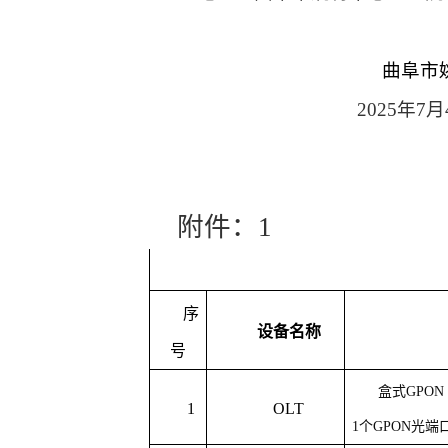
曲阜市
2025
年
7
月
附件：
1
序
设备名称
号
盒式
GPO
1
OLT
1个GPON光端