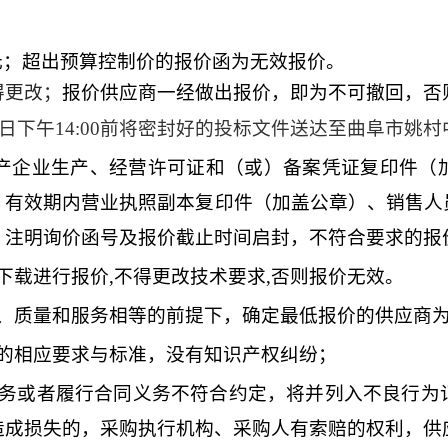
元；
超出预算控制价的报价函为无效报价。
得更改；
报价供应商一经做出报价，即为不可撤回，否
日
下
午
14
:
00
前将密
封好的投标文件送达至曲阜市
姚村
产企业
生产
、经营
许可证
和（或）备案凭证复印件
（
、
有效期内营业执照副本复印件（加盖公章）
、销售人
）注明询价函号及报价截止时间启封，不符合要求的报
下载进行报价,不得更改技术要求,否则报价无效。
求、质量和服务相等的前提下，确定最低报价的供应商
的相应要求与标准，没有知识产权纠纷；
务或者履行合同义务不符合约定，
将
并列入不良行为
造成损失的，采购执行机构、采购人有索赔的权利，供