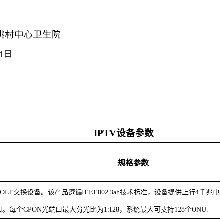
姚村中心卫生院
4
日
IPTV设备参数
规格参数
N OLT交换设备。该产品遵循IEEE802.3ah技术标准，设备提供上行4千兆
口。每个GPON光端口最大分光比为1:128，系统最大可支持128个ONU.