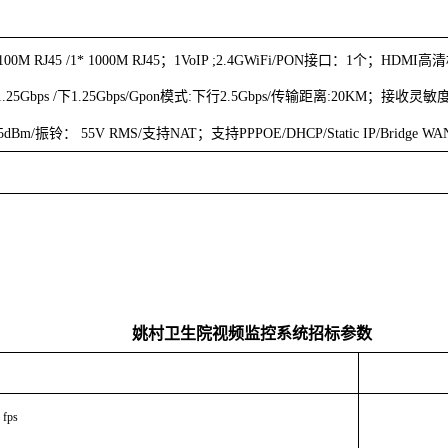
*100M RJ45 /1* 1000M RJ45
；
1VoIP ;2.4GWiFi/PON
接口：
1
个；
HDMI
高清
1.25Gbps /
下
1.25Gbps/Gpon
模式
:
下行
2.5Gbps/
传输距离
:20KM
；接收灵敏
5dBm/
振铃：
55V RMS/
支持
NAT
；支持
PPPOE/DHCP/Static IP/Bridge WA
姚村卫生院视频监控系统招标参数
 fps