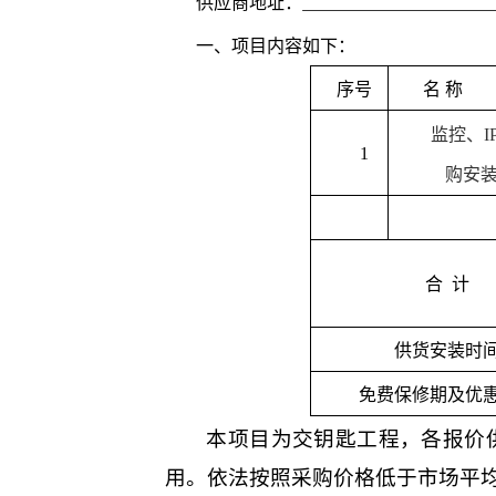
供应商地址：
一、项目内容如下：
序号
名
称
监控、
I
1
购安
合
计
供货安装时
免费保修期
及优
本项目为交钥匙工程，各报价
用。依法按照采购价格低于市场平