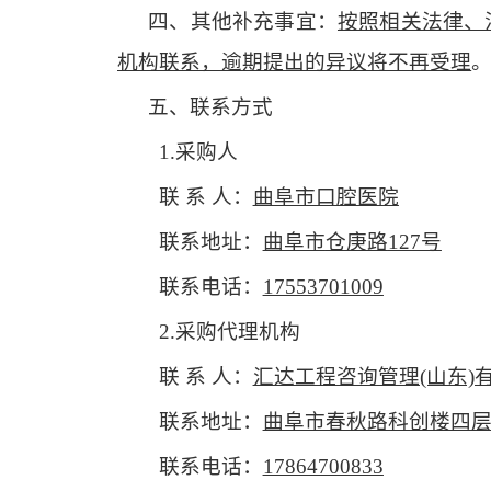
四、
其他
补充事宜：
按照相关法律、
机构联系，逾期提出的异议将不再受理
五、联系方式
1.采购人
联
系
人：
曲阜市口腔医院
联系地址：
曲阜市
仓庚路
127号
联系电话：
17553701009
2.采购代理机构
联
系
人：
汇达工程咨询管理
(山东)
联系地址：
曲阜市春秋路科创楼四
联系电话：
17864700833