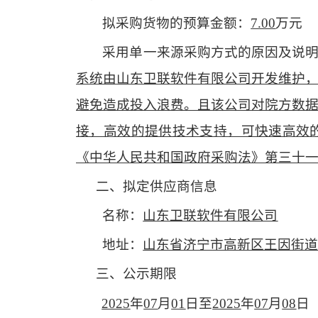
拟
采购
货物
的预算金额
：
7.00
万元
采用单一来源采购方式的原因及说
系统由山东卫联软件有限公司开发维护
避免造成投入浪费。且该公司对院方数
接，高效的提供技术支持，可快速高效
《中华人民共和国政府采购法》第三十
二、拟定供应商信息
名称：
山东卫联软件有限公司
地址：
山东省济宁市高新区王因街
三、公示期限
2025
年
07
月
01
日
至
2025
年
07
月
08
日