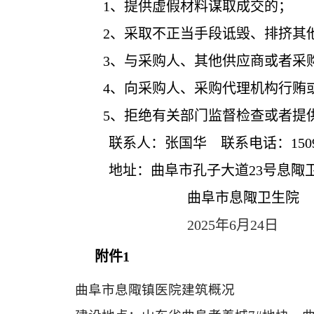
1、提供虚假材料谋取成交的；
2、采取不正当手段诋毁、排挤其
3、与采购人、其他供应商或者采
4、向采购人、采购代理机构行贿
5、拒绝有关部门监督检查或者提
联系人：
张国华
联系电话：
150
地址：
曲阜市孔子大道
23号
息陬
曲阜市
息陬卫生院
2025
年
6
月
24
日
附件
1
曲阜市息陬镇医院建筑概况