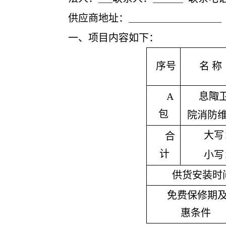
供应商地址：
一、项目内容如下：
序号
名
称
A
息陬
包
院消防
大写
合
计
小写
供货安装时
免费保修期
惠条件